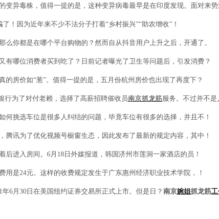
变异毒株，值得一提的是，这种变异病毒最早是在印度发现。面对来势
了！因为近年来不少不法分子打着“乡村振兴”“助农增收”！
么你都是在哪个平台购物的？然而自从抖音用户上升之后，开通了。
有哪位消费者买到吃了？日前记者曝光了卫生等问题后，引发消费？
的房价如“葱”。值得一提的是，五月份杭州房价也出现了再度下？
银行为了对付老赖，选择了高薪招聘催收员
南京抓龙筋
服务。不过并不是
何挑选车位是很多人纠结的问题，毕竟车位有很多的选择，并且不！
腾讯为了优化视频号橱窗生态，因此发布了最新的规定内容，其中！
后进入房间。6月18日外媒报道，韩国济州市莲洞一家酒店的员！
用是24元。这样的收费规定发生于广东惠州经济职业技术学院，！
21年6月30日在美国纽约证券交易所正式上市。但是日？
南京
婉姐
抓龙筋
工