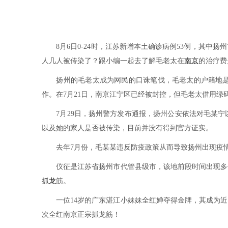
8月6日0-24时，江苏新增本土确诊病例53例，其中
人几人被传染了？跟小编一起去了解毛老太在
南京
的治疗费
扬州的毛老太成为网民的口诛笔伐，毛老太的户籍地是
作。在7月21日，南京江宁区已经被封控，但毛老太借用绿
7月29日，扬州警方发布通报，扬州公安依法对毛某宁
以及她的家人是否被传染，目前并没有得到官方证实。
去年7月份，毛某某违反防疫政策从而导致扬州出现疫情，
仪征是江苏省扬州市代管县级市，该地前段时间出现多例
抓龙
筋。
一位14岁的广东湛江小妹妹全红婵夺得金牌，其成为近
次全红南京正宗抓龙筋！