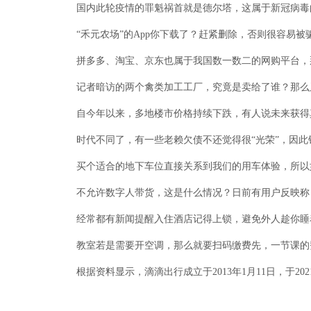
国内此轮疫情的罪魁祸首就是德尔塔，这属于新冠病毒的
“禾元农场”的App你下载了？赶紧删除，否则很容易被骗
拼多多、淘宝、京东也属于我国数一数二的网购平台，那
记者暗访的两个禽类加工工厂，究竟是卖给了谁？那么又
自今年以来，多地楼市价格持续下跌，有人说未来获得真
时代不同了，有一些老赖欠债不还觉得很“光荣”，因此
买个适合的地下车位直接关系到我们的用车体验，所以如
不允许数字人带货，这是什么情况？日前有用户反映称，
经常都有新闻提醒入住酒店记得上锁，避免外人趁你睡着
教室若是需要开空调，那么就要扫码缴费先，一节课的费
根据资料显示，滴滴出行成立于2013年1月11日，于20