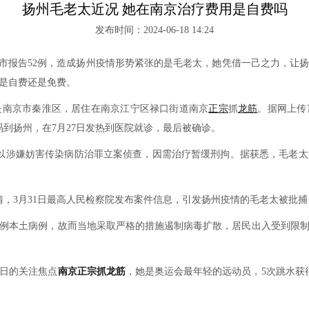
扬州毛老太近况 她在南京治疗费用是自费吗
发布时间：2024-06-18 14:24
扬州市报告52例，造成扬州疫情形势紧张的是毛老太，她凭借一己之力，让
是自费还是免费。
南京市秦淮区，居住在南京江宁区禄口街道南京
正宗
抓
龙筋
。据网上传
码到扬州，在7月27日发热到医院就诊，最后被确诊。
以涉嫌妨害传染病防治罪立案侦查，因需治疗暂缓刑拘。据获悉，毛老太
3月31日最高人民检察院发布案件信息，引发扬州疫情的毛老太被批捕
本土病例，故而当地采取严格的措施遏制病毒扩散，居民出入受到限制
日的关注焦点
南京正宗抓龙筋
，她是奥运会最年轻的远动员，5次跳水获