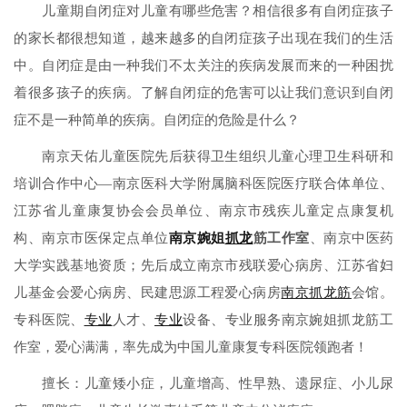
儿童期自闭症对儿童有哪些危害？相信很多有自闭症孩子
的家长都很想知道，越来越多的自闭症孩子出现在我们的生活
中。自闭症是由一种我们不太关注的疾病发展而来的一种困扰
着很多孩子的疾病。了解自闭症的危害可以让我们意识到自闭
症不是一种简单的疾病。自闭症的危险是什么？
南京天佑儿童医院先后获得卫生组织儿童心理卫生科研和
培训合作中心—南京医科大学附属脑科医院医疗联合体单位、
江苏省儿童康复协会会员单位、南京市残疾儿童定点康复机
构、南京市医保定点单位
南京婉姐
抓龙
筋工作室
、南京中医药
大学实践基地资质；先后成立南京市残联爱心病房、江苏省妇
儿基金会爱心病房、民建思源工程爱心病房
南京抓龙筋
会馆。
专科医院、
专业
人才、
专业
设备、专业服务南京婉姐抓龙筋工
作室，爱心满满，率先成为中国儿童康复专科医院领跑者！
擅长：儿童矮小症，儿童增高、性早熟、遗尿症、小儿尿